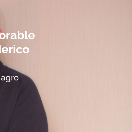
orable
derico
 agro