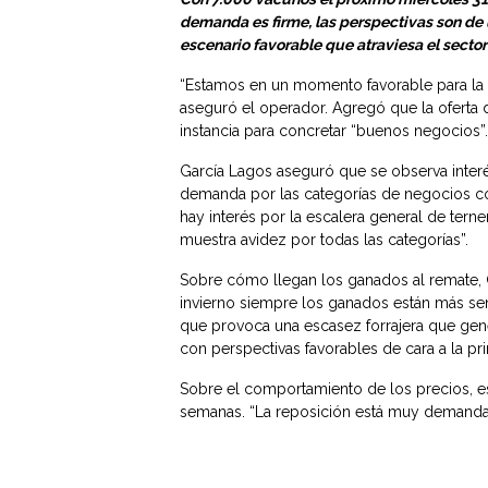
demanda es firme, las perspectivas son de 
escenario favorable que atraviesa el secto
“Estamos en un momento favorable para la ga
aseguró el operador. Agregó que la oferta
instancia para concretar “buenos negocios”.
García Lagos aseguró que se observa interés
demanda por las categorías de negocios co
hay interés por la escalera general de terne
muestra avidez por todas las categorías”.
Sobre cómo llegan los ganados al remate, G
invierno siempre los ganados están más senti
que provoca una escasez forrajera que gen
con perspectivas favorables de cara a la pr
Sobre el comportamiento de los precios, es
semanas. “La reposición está muy demandad
ganado gordo, remarcó que el mercado está 
tanto China como Europa están ajustando los
industria necesite ajustar algún centavo a 