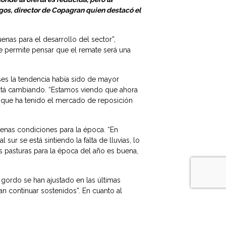
agos, director de Copagran quien destacó el
nas para el desarrollo del sector”,
e permite pensar que el remate será una
ses la tendencia había sido de mayor
stá cambiando. “Estamos viendo que ahora
je que ha tenido el mercado de reposición
enas condiciones para la época. “En
ur se está sintiendo la falta de lluvias, lo
 pasturas para la época del año es buena,
gordo se han ajustado en las últimas
 continuar sostenidos”. En cuanto al
s. Agregó que la demanda sigue firme, pero
il en el mercado asiático. “Esto hace que la
ltimas semanas”. De todas formas consideró