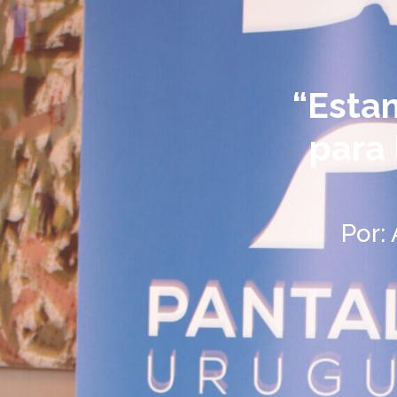
“Esta
para 
Por: