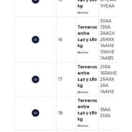
1HEAA
kg
Bovinos
30AA
13RA
Terneros
2AACH
entre
16
2RAXX
50
140 y 180
1AAHE
kg
1RAHE
Bovinos
1AABS
21RA
Terneros
16RAHE
entre
17
2RAXX
42
140 y 180
2AA
kg
1AAHE
Bovinos
Terneros
entre
35AA
18
66
140 y 180
31RA
kg
Bovinos