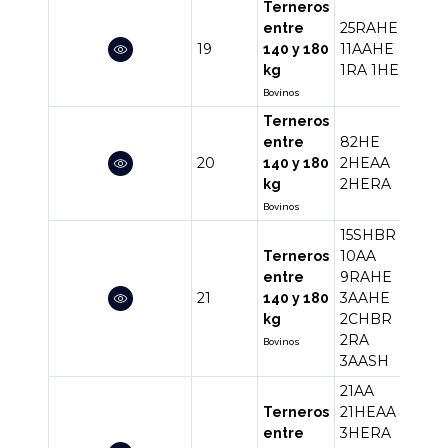
Terneros
25RAHE
entre
19
11AAHE
38
140 y 180
1RA
1HE
kg
Bovinos
Terneros
82HE
entre
20
2HEAA
86
140 y 180
2HERA
kg
Bovinos
15SHBR
10AA
Terneros
9RAHE
entre
21
3AAHE
44
140 y 180
2CHBR
kg
2RA
Bovinos
3AASH
21AA
21HEAA
Terneros
3HERA
entre