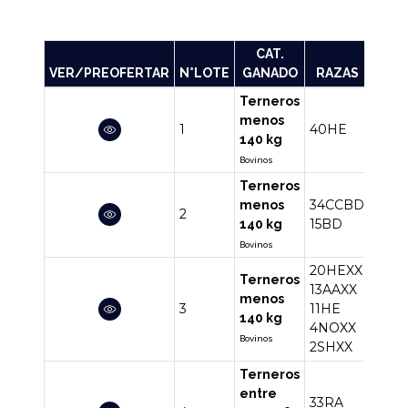
CAT.
VER/PREOFERTAR
N°LOTE
GANADO
RAZAS
CANT
Terneros
menos
1
40HE
40
140 kg
Bovinos
Terneros
34CCBD
menos
2
49
15BD
140 kg
Bovinos
20HEXX
Terneros
13AAXX
menos
3
11HE
50
140 kg
4NOXX
Bovinos
2SHXX
Terneros
entre
33RA