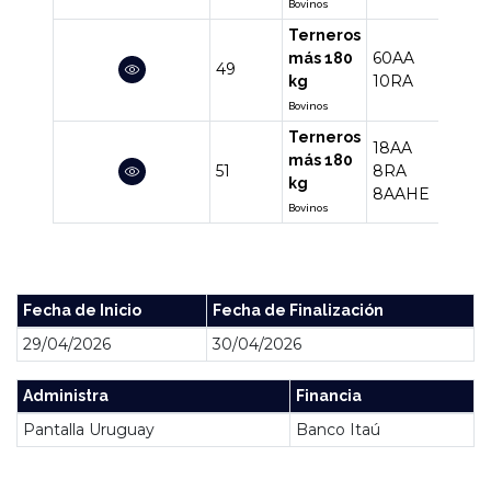
Bovinos
Terneros
60AA
más 180
49
70
10RA
kg
Bovinos
Terneros
18AA
más 180
51
8RA
34
kg
8AAHE
Bovinos
Fecha de Inicio
Fecha de Finalización
29/04/2026
30/04/2026
Administra
Financia
Pantalla Uruguay
Banco Itaú