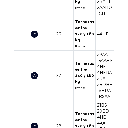
2RAHE
kg
2AAHO
Bovinos
1CH
Terneros
entre
26
44HE
44
140 y 180
kg
Bovinos
29AA
15AAHE
Terneros
4HE
entre
4HERA
27
58
140 y 180
2RA
kg
2BDHE
Bovinos
1SHRA
1BSAA
21BS
20BD
Terneros
4HE
entre
4AA
28
58
140 y 180