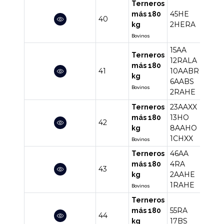
Terneros
45HE
más 180
40
47
2HERA
kg
Bovinos
15AA
Terneros
12RALA
más 180
41
10AABR
45
kg
6AABS
Bovinos
2RAHE
23AAXX
Terneros
13HO
más 180
42
45
8AAHO
kg
1CHXX
Bovinos
46AA
Terneros
4RA
más 180
43
53
2AAHE
kg
1RAHE
Bovinos
Terneros
55RA
más 180
44
72
17BS
kg