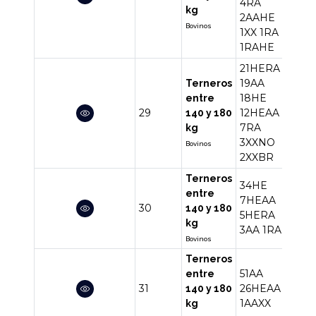
4RA
kg
2AAHE
Bovinos
1XX
1RA
1RAHE
21HERA
19AA
Terneros
18HE
entre
29
12HEAA
82
140 y 180
7RA
kg
3XXNO
Bovinos
2XXBR
Terneros
34HE
entre
7HEAA
30
50
140 y 180
5HERA
kg
3AA
1RA
Bovinos
Terneros
51AA
entre
31
26HEAA
78
140 y 180
1AAXX
kg