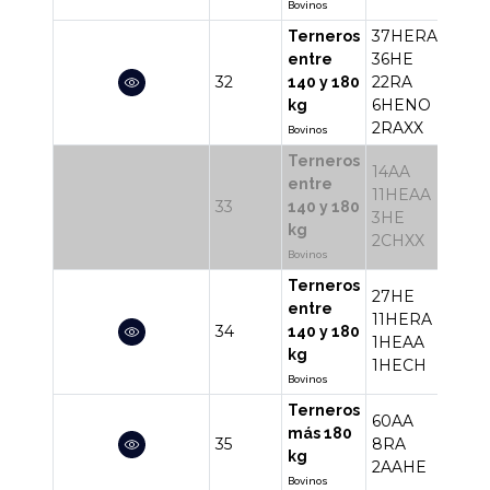
Bovinos
37HERA
Terneros
36HE
entre
32
22RA
103
140 y 180
6HENO
kg
2RAXX
Bovinos
Terneros
14AA
entre
11HEAA
33
30
140 y 180
3HE
kg
2CHXX
Bovinos
Terneros
27HE
entre
11HERA
34
40
140 y 180
1HEAA
kg
1HECH
Bovinos
Terneros
60AA
más 180
35
8RA
70
kg
2AAHE
Bovinos