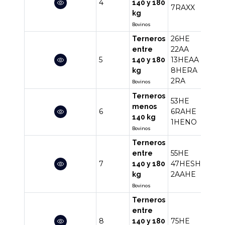
4
40
140 y 180
7RAXX
kg
Bovinos
26HE
Terneros
22AA
entre
5
13HEAA
71
140 y 180
8HERA
kg
2RA
Bovinos
Terneros
53HE
menos
6
6RAHE
60
140 kg
1HENO
Bovinos
Terneros
55HE
entre
7
47HESH
104
140 y 180
2AAHE
kg
Bovinos
Terneros
entre
8
75HE
75
140 y 180