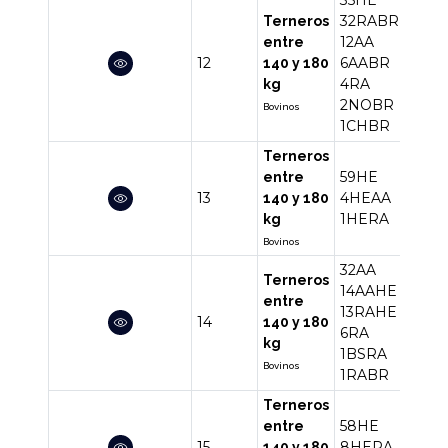
32RABR
Terneros
12AA
entre
12
6AABR
92
140 y 180
4RA
kg
2NOBR
Bovinos
1CHBR
Terneros
59HE
entre
13
4HEAA
64
140 y 180
1HERA
kg
Bovinos
32AA
Terneros
14AAHE
entre
13RAHE
14
67
140 y 180
6RA
kg
1BSRA
Bovinos
1RABR
Terneros
58HE
entre
15
8HERA
67
140 y 180