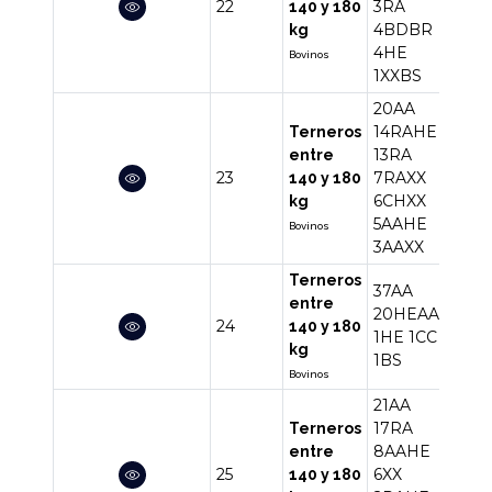
22
3RA
57
140 y 180
4BDBR
kg
4HE
Bovinos
1XXBS
20AA
14RAHE
Terneros
13RA
entre
23
7RAXX
68
140 y 180
6CHXX
kg
5AAHE
Bovinos
3AAXX
Terneros
37AA
entre
20HEAA
24
60
140 y 180
1HE
1CC
kg
1BS
Bovinos
21AA
17RA
Terneros
8AAHE
entre
25
6XX
57
140 y 180