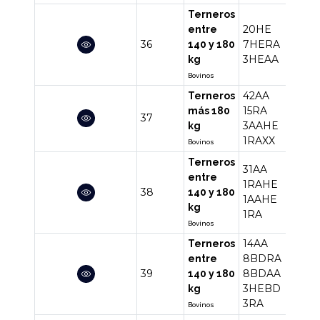
Terneros
20HE
entre
36
7HERA
30
140 y 180
3HEAA
kg
Bovinos
42AA
Terneros
15RA
más 180
37
61
3AAHE
kg
1RAXX
Bovinos
Terneros
31AA
entre
1RAHE
38
34
140 y 180
1AAHE
kg
1RA
Bovinos
14AA
Terneros
8BDRA
entre
39
8BDAA
36
140 y 180
3HEBD
kg
3RA
Bovinos