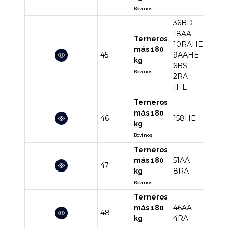
Bovinos
36BD
18AA
Terneros
10RAHE
más 180
45
9AAHE
82
kg
6BS
Bovinos
2RA
1HE
Terneros
más 180
46
158HE
158
kg
Bovinos
Terneros
51AA
más 180
47
59
8RA
kg
Bovinos
Terneros
46AA
más 180
48
50
4RA
kg