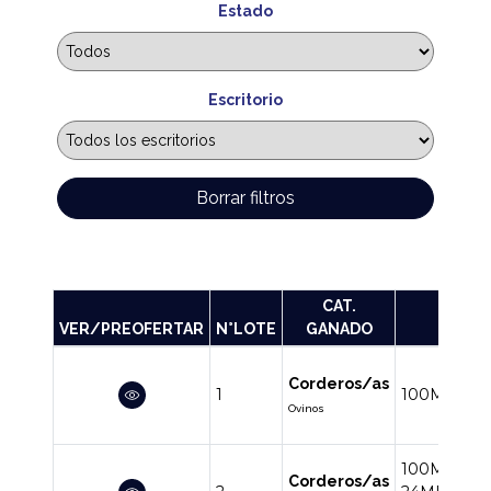
Estado
Escritorio
Borrar filtros
CAT.
VER/PREOFERTAR
N°LOTE
GANADO
RA
Corderos/as
1
100MERIN
Ovinos
100MERIN
Corderos/as