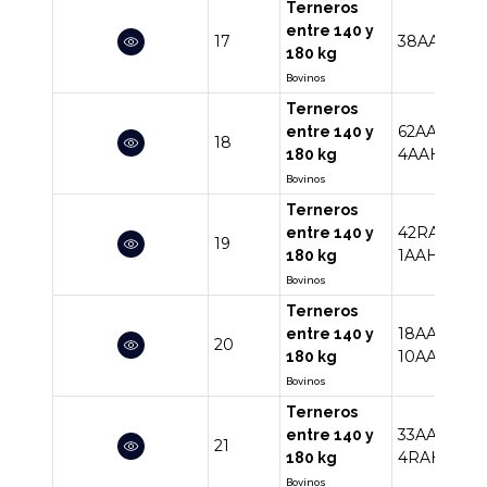
Terneros
entre 140 y
17
38AA
5AAH
180 kg
Bovinos
Terneros
62AA
11RA
entre 140 y
18
4AAHE
180 kg
Bovinos
Terneros
42RA
18R
entre 140 y
19
1AAHE
180 kg
Bovinos
Terneros
18AA
13RA
entre 140 y
20
10AAHE
2R
180 kg
Bovinos
Terneros
33AA
13RA
entre 140 y
21
4RAHE
180 kg
Bovinos