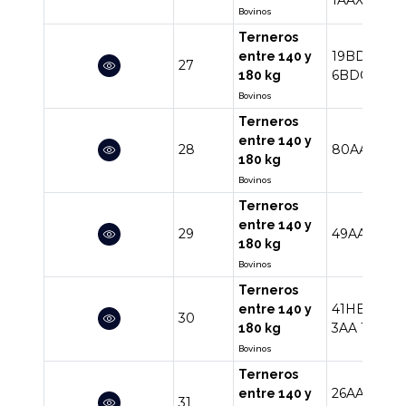
Bovinos
Terneros
19BD
18B
entre 140 y
27
6BDCH
180 kg
Bovinos
Terneros
entre 140 y
28
80AA
10RA
180 kg
Bovinos
Terneros
entre 140 y
29
49AA
180 kg
Bovinos
Terneros
41HE
17RA
entre 140 y
30
3AA
1HEAA
180 kg
Bovinos
Terneros
26AA
6AAX
entre 140 y
31