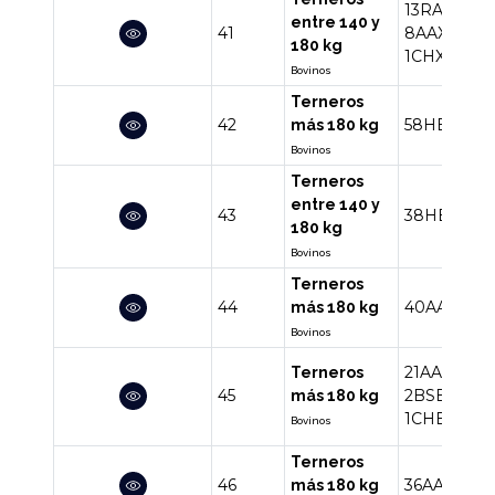
13RA
11HE
entre 140 y
41
8AAXX
6H
180 kg
1CHXX
1NO
Bovinos
Terneros
42
58HE
6HE
más 180 kg
Bovinos
Terneros
entre 140 y
43
38HE
180 kg
Bovinos
Terneros
44
40AA
6AA
más 180 kg
Bovinos
21AA
10AA
Terneros
45
2BSBR
1A
más 180 kg
1CHBR
Bovinos
Terneros
46
36AA
3AA
más 180 kg