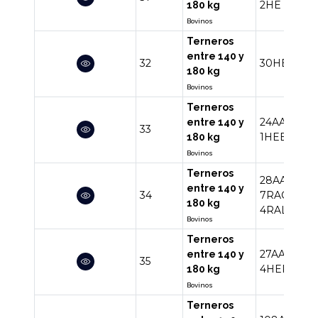
2HE
2HOX
180 kg
Bovinos
Terneros
entre 140 y
32
30HE
180 kg
Bovinos
Terneros
24AA
9AA
entre 140 y
33
1HEBR
1C
180 kg
Bovinos
Terneros
28AA
11HE
entre 140 y
34
7RACC
6A
180 kg
4RALI
1AA
Bovinos
Terneros
27AA
15RA
entre 140 y
35
4HERA
2C
180 kg
Bovinos
Terneros