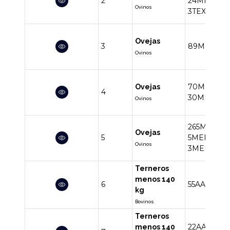
2
24MERINO
Ovinos
3TEXEL
Ovejas
3
89MERIN
Ovinos
70MERIN
Ovejas
4
30MERINO
Ovinos
265MERIN
Ovejas
5
5MERINOT
Ovinos
3MERINOC
Terneros
menos 140
6
55AA
6RA
1
kg
Bovinos
Terneros
22AA
12RA
menos 140