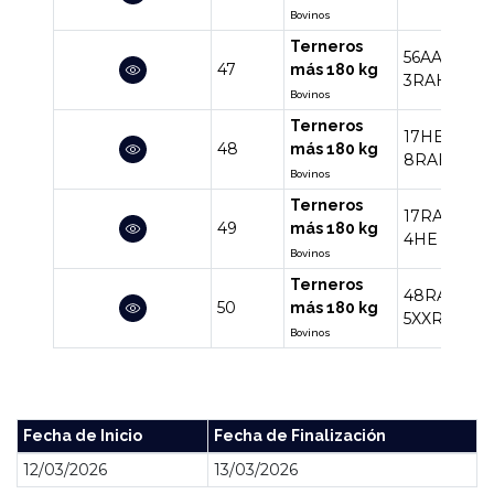
Bovinos
Terneros
56AA
7RA
47
más 180 kg
3RAHE
Bovinos
Terneros
17HEAA
13
48
más 180 kg
8RAHE
2R
Bovinos
Terneros
17RAHE
15
49
más 180 kg
4HE
5AAH
Bovinos
Terneros
48RA
13AA
50
más 180 kg
5XXRA
Bovinos
Fecha de Inicio
Fecha de Finalización
12/03/2026
13/03/2026