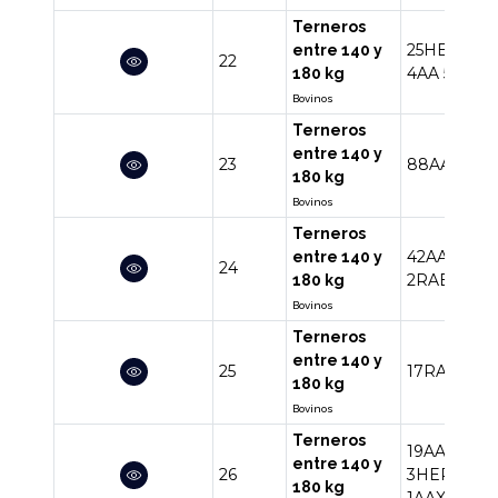
Terneros
25HE
21RA
entre 140 y
22
4AA
5RA
2
180 kg
Bovinos
Terneros
entre 140 y
23
88AA
180 kg
Bovinos
Terneros
42AA
6AA
entre 140 y
24
2RABR
2A
180 kg
Bovinos
Terneros
entre 140 y
25
17RA
7AA
4
180 kg
Bovinos
Terneros
19AA
10RA
entre 140 y
26
3HERA
1N
180 kg
1AAXX