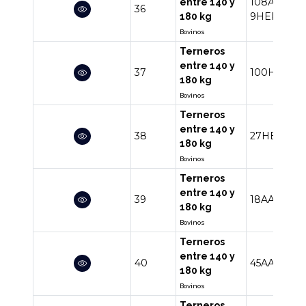
108AA
35A
entre 140 y
36
9HERA
1A
180 kg
Bovinos
Terneros
entre 140 y
37
100HE
180 kg
Bovinos
Terneros
entre 140 y
38
27HE
3HE
180 kg
Bovinos
Terneros
entre 140 y
39
18AA
14RA
180 kg
Bovinos
Terneros
entre 140 y
40
45AA
4AAH
180 kg
Bovinos
Terneros