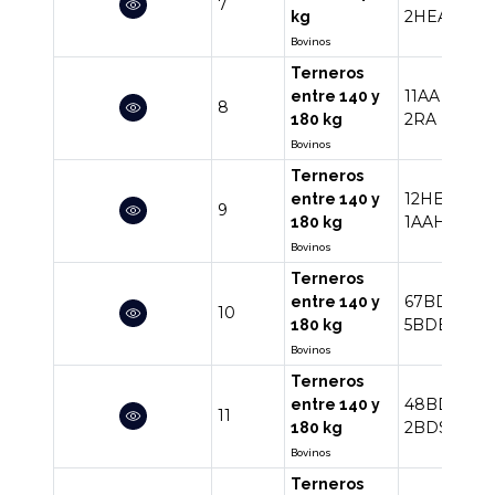
7
2HEAA
kg
Bovinos
Terneros
11AA
12AA
entre 140 y
8
2RA
180 kg
Bovinos
Terneros
12HE
12RA
entre 140 y
9
1AAHE
1RA
180 kg
Bovinos
Terneros
67BD
13X
entre 140 y
10
5BDBN
3B
180 kg
Bovinos
Terneros
48BD
10B
entre 140 y
11
2BDSH
2B
180 kg
Bovinos
Terneros